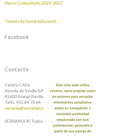
Marco Comunitario 2023-2027
Tweets by SerraniaSuroest
Facebook
Contacto
Centro CAFA
Este sitio web utiliza
Vereda de Sevilla S/N
cookies, tanto propias como
41600 Arahal (Sevilla)
de terceros para recopilar
Telfs. 955 84 70 64 – 666 123 838
información estadística
serrania@serraniasuroeste.org
sobre su navegación y
mostrarle publicidad
relacionada con sus
SERRANIA © Todos los derechos reservados
preferencias, generada a
partir de sus pautas de