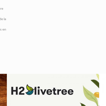
tre
de la
os en