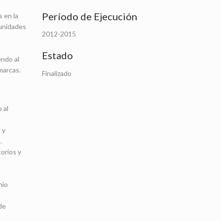
Período de Ejecución
s en la
tunidades
2012-2015
Estado
endo al
marcas.
Finalizado
 al
 y
.
torios y
nio
de