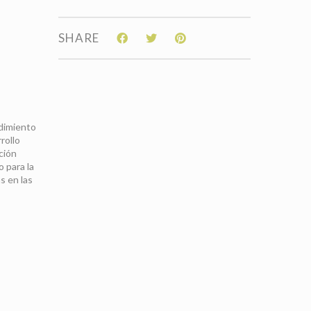
SHARE
edimiento
rollo
ción
o para la
s en las