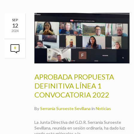
SEP
12
2024
0
APROBADA PROPUESTA
DEFINITIVA LÍNEA 1
CONVOCATORIA 2022
By
Serrania Suroeste Sevillana
in
Noticias
La Junta Directiva del G.D.R. Serranía Suroeste
Sevillana, reunida en sesión ordinaria, ha dado luz
verde este miércoles a la…