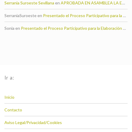
Serrania Suroeste Sevillana
en
APROBADA EN ASAMBLEA LA EDLL 23-27 DEL GDR SERRANÍA SUROESTE SEVILLANA
SerraniaSuroeste
en
Presentado el Proceso Participativo para la Elaboración de la Estrategia de Desarrollo Local 2014-2020
Sonia
en
Presentado el Proceso Participativo para la Elaboración de la Estrategia de Desarrollo Local 2014-2020
Ir a:
Inicio
Contacto
Aviso Legal/Privacidad/Cookies