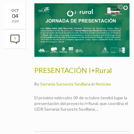
OCT
04
2024
0
PRESENTACIÓN I+Rural
By
Serrania Suroeste Sevillana
in
Noticias
El próximo miércoles 09 de octubre tendrá lugar la
presentación del proyecto i+Rural, que coordina el
GDR Serranía Suroeste Sevillana.…