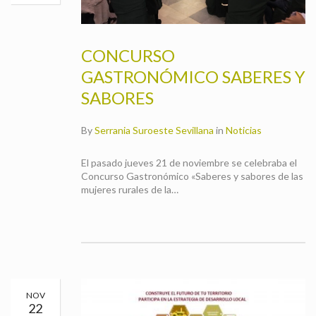
CONCURSO
GASTRONÓMICO SABERES Y
SABORES
By
Serrania Suroeste Sevillana
in
Noticias
El pasado jueves 21 de noviembre se celebraba el
Concurso Gastronómico «Saberes y sabores de las
mujeres rurales de la…
NOV
22