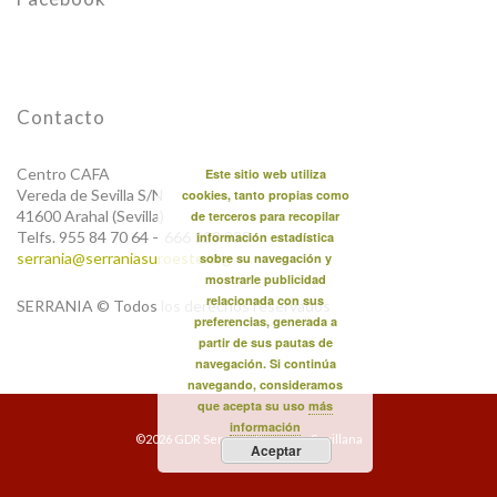
Contacto
Centro CAFA
Este sitio web utiliza
Vereda de Sevilla S/N
cookies, tanto propias como
41600 Arahal (Sevilla)
de terceros para recopilar
Telfs. 955 84 70 64 – 666 123 838
información estadística
serrania@serraniasuroeste.org
sobre su navegación y
mostrarle publicidad
relacionada con sus
SERRANIA © Todos los derechos reservados
preferencias, generada a
partir de sus pautas de
navegación. Si continúa
navegando, consideramos
que acepta su uso
más
información
©2026 GDR Serranía Suroeste Sevillana
Aceptar