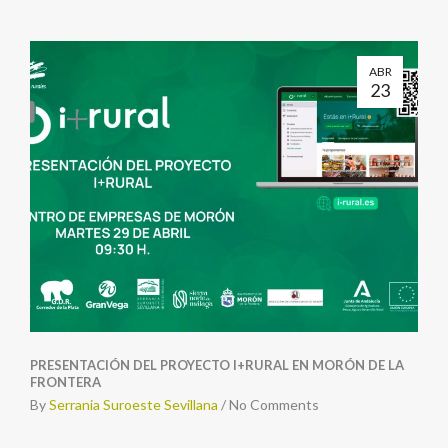
ABR
23
PRESENTACIÓN DEL PROYECTO I+RURAL EN MORÓN DE LA
FRONTERA
By
Serrania Suroeste Sevillana
/
No Comments