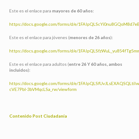
Este es el enlace para
mayores de 60 años
:
https://docs.google.com/forms/d/e/1FAIpQLScYi0nu8GQoM8
Este es el enlace para jóvenes (
menores de 26 años
):
https://docs.google.com/forms/d/e/1FAIpQLSfzWuL_yu854fTg
Este es el enlace para adultos (
entre 26 Y 60 años, ambos
incluidos
):
https://docs.google.com/forms/d/e/1FAIpQLSfUvJLsEXAQSQLti
cVE7Pbl-3bVMqcLSa_rw/viewform
Contenido Post Ciudadanía